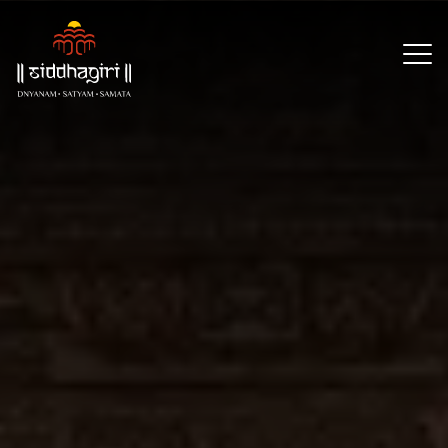
×
Our
Reach
About
Resources
Events
CSR
Partners
Contact