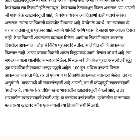
आता खाद्यसंस्कृतीमध्ये साधारणतः आपण नेहमी बघत असतो की वेगवेगळे पदार्थ
वेगवेगळ्या त्या ठिकाणी हॉटेल्समधून, वेगवेगळ्या ठेल्यांमधून मिळत असतात. पण आपली
जी पारंपरिक खाद्यसंस्कृती आहे, जे परंपरा धरून त्या ठिकाणी काही पदार्थ बनवत
असतात, त्यांना या ठिकाणी व्यासपीठ मिळणार आहे. वेगवेगळे पदार्थ. मग त्याच्यामध्ये
घावन हा तसा जुना प्रकार आहे. म्हणजे आंबोळी आणि घावन हे सहसा आपल्याला दिसत
नाही. ते या ठिकाणी आपल्याला बघायला मिळेल. आप्पे या ठिकाणी तयार करताना
दिसतील आपल्याला, डोशाचे विविध प्रकार दिसतील. थालीपीठ की जे आपल्याला
मिळणार नाही. आपण बऱ्याच ठिकाणी आपण पिझ्झाकडे जातो. येणारा जो वर्ग आहे, त्या
सगळ्या वर्गाला थालीपीठाचं महत्त्व मिळेल. मिसळ जरी ही कोल्हापुरात असली तरीसुद्धा
एक पारंपरिक मिसळच्या भरपूर पद्धती आहेत. 100 हून अधिक प्रकारे मिसळ
आपल्याला बनवता येते. तर तो एक भाग या ठिकाणी आपल्याला बघायला मिळेल. तर या
अनुषंगाने, याच्यामध्ये जी खाद्यसंस्कृती आहे आपली, मग ती कोल्हापुरी खाद्यसंस्कृती
वेगळी आहे, त्याच्यानंतर दक्षिण खाद्य भारतातील खाद्यसंस्कृती वेगळी आहे, उत्तर
भारतातील खाद्यसंस्कृती वेगळी आहे. या प्रत्येक प्रदेशातील, प्रांतातील या सगळ्या
महत्त्वाच्या खाद्यपदार्थांना एक चांगली त्या ठिकाणी संधी मिळावी.