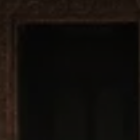
Join
Us
Donate
For
a
Cause