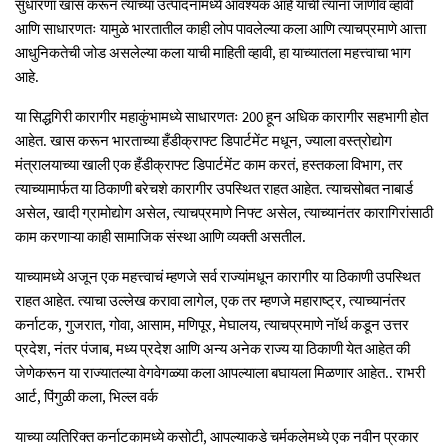
सुधारणा खास करून त्यांच्या उत्पादनामध्ये आवश्यक आहे याची त्यांना जाणीव व्हावी
आणि साधारणतः यामुळे भारतातील काही लोप पावलेल्या कला आणि त्याचप्रमाणे आत्ता
आधुनिकतेची जोड असलेल्या कला याची माहिती व्हावी, हा याच्यातला महत्त्वाचा भाग
आहे.
या सिद्धगिरी कारागीर महाकुंभामध्ये साधारणतः 200 हून अधिक कारागीर सहभागी होत
आहेत. खास करून भारताच्या हँडीक्राफ्ट डिपार्टमेंट मधून, ज्याला वस्त्रोद्योग
मंत्रालयाच्या खाली एक हँडीक्राफ्ट डिपार्टमेंट काम करतं, हस्तकला विभाग, तर
त्याच्यामार्फत या ठिकाणी बरेचशे कारागीर उपस्थित राहत आहेत. त्याचसोबत नाबार्ड
असेल, खादी ग्रामोद्योग असेल, त्याचप्रमाणे निफ्ट असेल, त्याच्यानंतर कारागिरांसाठी
काम करणाऱ्या काही सामाजिक संस्था आणि व्यक्ती असतील.
याच्यामध्ये अजून एक महत्त्वाचं म्हणजे सर्व राज्यांमधून कारागीर या ठिकाणी उपस्थित
राहत आहेत. त्याचा उल्लेख करावा लागेल, एक तर म्हणजे महाराष्ट्र, त्याच्यानंतर
कर्नाटक, गुजरात, गोवा, आसाम, मणिपूर, मेघालय, त्याचप्रमाणे नॉर्थ कडून उत्तर
प्रदेश, नंतर पंजाब, मध्य प्रदेश आणि अन्य अनेक राज्य या ठिकाणी येत आहेत की
जेणेकरून या राज्यातल्या वेगवेगळ्या कला आपल्याला बघायला मिळणार आहेत.. राभरी
आर्ट, पिंगुळी कला, भिल्ल वर्क
याच्या व्यतिरिक्त कर्नाटकामध्ये कसोटी, आपल्याकडे चर्मकलेमध्ये एक नवीन प्रकार